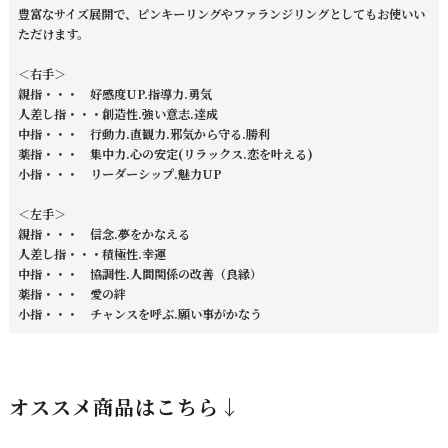
豊富なサイズ展開で、ピンキーリングやファランジリングとしてもお使いい
ただけます。
＜右手＞
親指・・・ 好感度UP.指導力.勇気
人差し指・・・創造性.強い意志.達成
中指・・・ 行動力.直観力.邪気から守る.勝利
薬指・・・ 集中力.心の安定(リラックス.恋を叶える)
小指・・・ リーダーシップ.魅力UP
＜左手＞
親指・・・ 信念.夢をかなえる
人差し指・・・積極性.幸運
中指・・・ 協調性.人間関係の改善（良縁）
薬指・・・ 愛の絆
小指・・・ チャンスを呼ぶ.願い事がかなう
オススメ商品はこちら↓