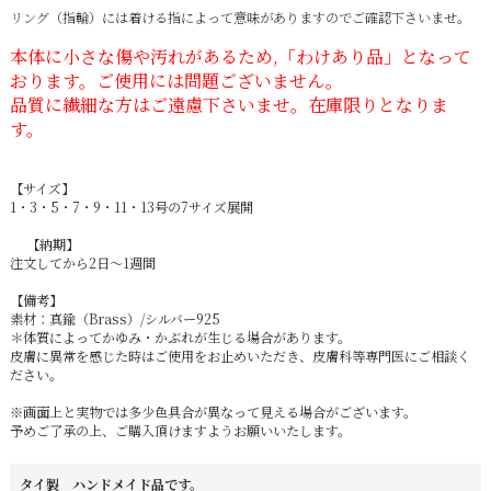
リング（指輪）には着ける指によって意味がありますのでご確認下さいませ。
本体に小さな傷や汚れがあるため,「わけあり品」となって
おります。ご使用には問題ございません。
品質に繊細な方はご遠慮下さいませ。在庫限りとなりま
す。
【サイズ】
1・3・5・7・9・11・13号の7サイズ展開
【納期】
注文してから2日～1週間
【備考】
素材：真鍮（Brass）/シルバー925
＊体質によってかゆみ・かぶれが生じる場合があります。
皮膚に異常を感じた時はご使用をお止めいただき、皮膚科等専門医にご相談く
ださい。
※画面上と実物では多少色具合が異なって見える場合がございます。
予めご了承の上、ご購入頂けますようお願いいたします。
タイ製 ハンドメイド品です。