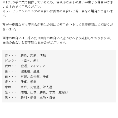
※1つ1つ手作業で制作しているため、色や形に若干の違いが生じる場合がござ
いますのでご了承ください。
キュービックジルコニアの色合いは画像の色合いと若干異なる場合がございま
す。
万が一皮膚などに不具合が発生の際はご使用を中止して医療機関にご相談くだ
さいませ。
画像の色合いは出来るだけ実物の色合いに近づけるよう撮影しておりますが、
画像の色合いと若干異なる場合がございます。
赤・・・ 勝負、恋愛、情熱
ピンク・・・幸せ、癒し
黄色・・・金運、アイディア
緑・・・ 健康運、金運
白・・・ 財運、全体運、浄化
青・・・ 仕事、学業
水色・・・家庭、友情運、対人運
紫・・・ 結婚、仕事、勝負、学業、魔除け
黒・・・ 勝利・愛情・成功・自信