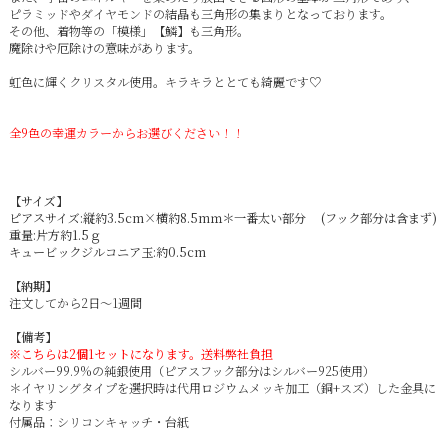
ピラミッドやダイヤモンドの結晶も三角形の集まりとなっております。
その他、着物等の「模様」【鱗】も三角形。
魔除けや厄除けの意味があります。
虹色に輝くクリスタル使用。キラキラととても綺麗です♡
全9色の幸運カラーからお選びください！！
【サイズ】
ピアスサイズ:縦約3.5cm×横約8.5mｍ＊一番太い部分 (フック部分は含まず)
重量:片方約1.5ｇ
キュービックジルコニア玉:約0.5cm
【納期】
注文してから2日～1週間
【備考】
※こちらは2個1セットになります。送料弊社負担
シルバー99.9%の純銀使用（ピアスフック部分はシルバー925使用）
＊イヤリングタイプを選択時は代用ロジウムメッキ加工（銅+スズ）した金具に
なります
付属品：シリコンキャッチ・台紙