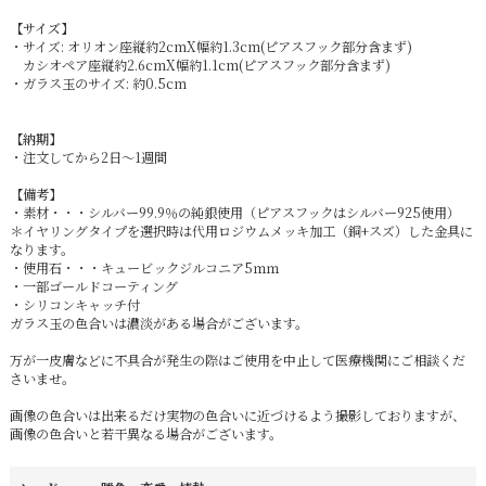
【サイズ】
・サイズ: オリオン座
縦約2cmX幅約1.3cm(ピアスフック部分含まず)
カシオペア座
縦約2.6cmX幅約1.1cm(ピアスフック部分含まず)
・ガラス玉のサイズ:
約0.5cm
【納期】
・注文してから2日～1週間
【備考】
・素材・・・シルバー99.9％の純銀使用（ピアスフックはシルバー925使用）
＊イヤリングタイプを選択時は代用ロジウムメッキ加工（銅+スズ）した金具に
なります。
・使用石・・・キュービックジルコニア5ｍｍ
・一部ゴールドコーティング
・シリコンキャッチ付
ガラス玉の色合いは濃淡がある場合がございます。
万が一皮膚などに不具合が発生の際はご使用を中止して医療機関にご相談くだ
さいませ。
画像の色合いは出来るだけ実物の色合いに近づけるよう撮影しておりますが、
画像の色合いと若干異なる場合がございます。