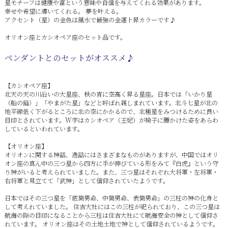
星モチーフは健康や富という意味や自信を与えてくれる効果があります。
幸せや希望に導いてくれる。 夢を叶える。
アクセント（星）の金色は風水で最強の金運上昇カラーです♪
オリオン座とカシオペア座のセット品です。
ペンダントとのセットがオススメ♪
【カシオペア座】
北天の天の川沿いの大星座、秋の宵に空高く昇る星座。日本では「いかり星
（船の錨）」「やまがた星」などと呼ばれ親しまれています。北斗七星が北の
地平線低く下がるところに北の空にかかるので、北極星をみつけるために良い
目印とされています。W字はカシオペア（王妃）が椅子に腰かけた姿をあらわ
しているといわれています。
【オリオン座】
オリオンに関する神話、逸話にはさまざまなものがありますが、中国ではオリ
オン座の真ん中の三つ星から四方に手が伸びている形をみて『白虎』という守
り神がいると考えられていました。また、三つ星はそれぞれ大将軍・左将軍・
右将軍と見立てて「武神」として信仰されていたようです。
日本ではその三つ星を「底筒男命、中筒男命、表筒男命」の三柱の神の化身と
して考えれていました。 住吉大社にはこの三柱が祀られており、この三つ星は
航海の際の目印になることから三柱は住吉大社にて航海安全の神として信仰さ
れています。 オリオン座はその土地土地で神として信仰されているようです。