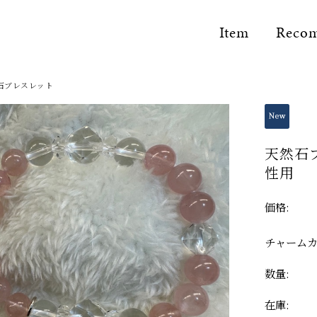
Item
Reco
石ブレスレット
天然石
性用
価格:
チャームカ
数量:
SPIRIT of Number
Natura
Space Set Item
ントトップ
ナンバーアクセサリー
天然石ブレス
在庫:
限定アイテム
要望を叶えたセットアイテム