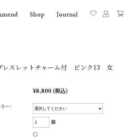
mmend
Shop
Journal
ブレスレットチャーム付 ピンク13 女
¥8,800
(税込)
ラー:
個
l Stone Bracelet
K18 Space Item
レット
○
神秘的な宇宙からエネルギーを集めるアイテ