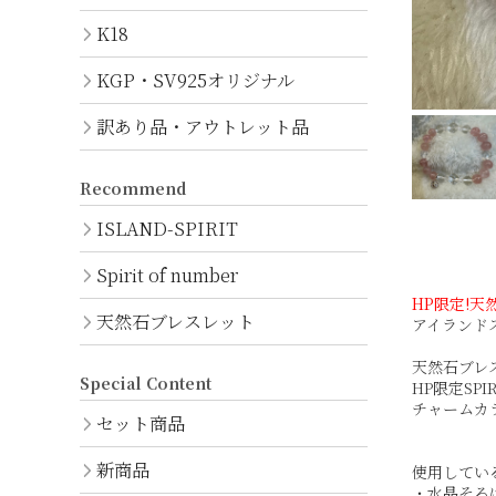
K18
K18
KGP/SV925オリジナル
KGP・SV925オリジナル
訳あり品・アウトレット品
Recommend
ISLAND-SPIRIT
Spirit of number
HP限定!天
天然石ブレスレット
アイランド
天然石ブレ
Special Content
HP限定SP
チャームカ
セット商品
新商品
使用してい
・水晶そろ