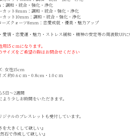
m：調和・統合・強化・浄化
ーカット8mm：調和・統合・強化・浄化
ーカット10mm：調和・統合・強化・浄化
ローズクォーツ8mm：恋愛成就・優美・魅力アップ
・愛情・恋愛運・魅力・ストレス緩和・精神の安定等の周波数UPに!
性用15ｃｍになります。
外のサイズをご希望の際はお問合せください
: 女性15cm
:約0.6ｃｍ・0.8cm・1.0ｃｍ
ら5日～2週間
により少しお時間をいただきます。
リジナルのブレスレットも受付しています。
さを大きくして欲しい』
天然石で作成して欲しい』