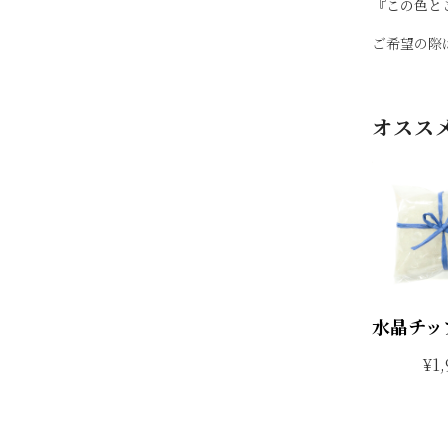
『この色とこ
ご希望の際
オスス
水晶チッ
¥1,