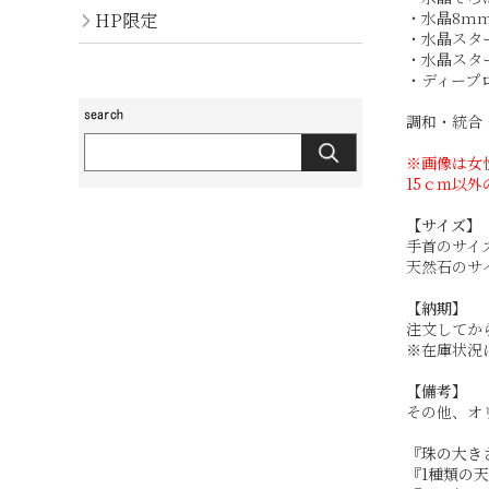
・水晶8m
HP限定
・水晶スタ
・水晶スタ
・ディープ
調和・統合
※画像は女
15ｃｍ以
【サイズ】
手首のサイズ
天然石のサイズ
【納期】
注文してか
※在庫状況
【備考】
その他、オ
『珠の大き
『1種類の