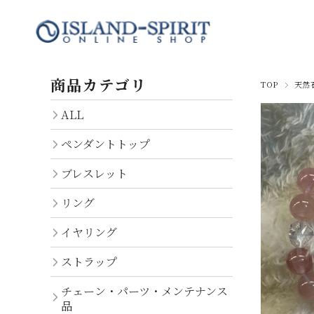
商品カテゴリ
TOP
天然
ALL
ALL
ペンダントトップ
ペンダントトップ
ブレスレット
ブレスレット
リング
リング
イヤリング
イヤリング
ストラップ
ストラップ
ISLAND-SPIRIT
EC Limited Items
チェーン・パーツ・メンテナンス
パーツ・チェーン
アイランドスピリットペンダ
品
ここでしか手に入らない！EC