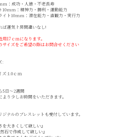
0mm：成功・人徳・不老長寿
ト10mm：精神力・勝利・運動能力
ライト10mm：潜在能力・直観力・実行力
れば運気上昇間違いなし!
性用17ｃｍになります。
外のサイズをご希望の際はお問合せください
:
ズ:1.0ｃｍ
ら5日～2週間
により少しお時間をいただきます。
リジナルのブレスレットも受付しています。
さを大きくして欲しい』
天然石で作成して欲しい』