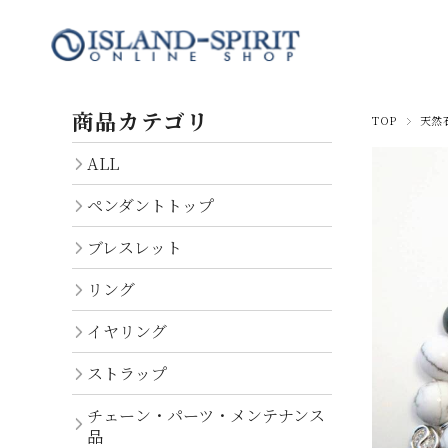
商品カテゴリ
TOP
天然
ALL
ALL
ペンダントトップ
ペンダントトップ
ブレスレット
ブレスレット
リング
リング
イヤリング
イヤリング
ストラップ
ストラップ
ISLAND-SPIRIT
EC Limited Items
チェーン・パーツ・メンテナンス
パーツ・チェーン
アイランドスピリットペンダ
品
ここでしか手に入らない！EC