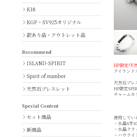
K18
K18
KGP/SV925オリジナル
KGP・SV925オリジナル
訳あり品・アウトレット品
Recommend
ISLAND-SPIRIT
HP限定!天
アイランド
Spirit of number
天然石ブレ
天然石ブレスレット
HP限定SP
チャームカ
Special Content
セット商品
使用してい
・水晶S字
新商品
・水晶クラ
・ハウライ