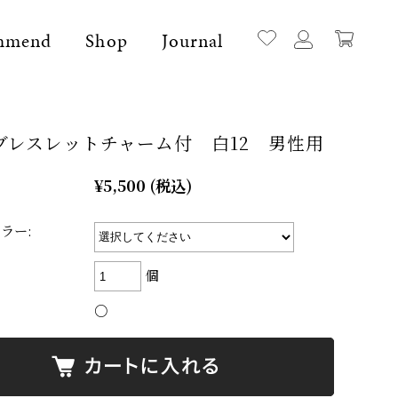
mmend
Shop
Journal
ブレスレットチャーム付 白12 男性用
¥5,500
(税込)
ラー:
個
○
l Stone Bracelet
K18 Space Item
レット
神秘的な宇宙からエネルギーを集めるアイテ