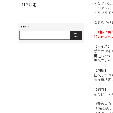
・ひすい1
HP限定
・ヘマタイ
・ラブラド
これをつけ
※画像は男
17ｃｍ以
【サイズ】
手首のサイズ
男性17cm
天然石のサイ
【納期】
注文してか
※在庫状況
【備考】
その他、オ
『珠の大き
『1種類の