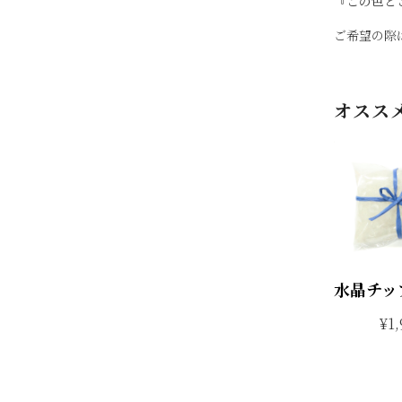
『この色とこ
ご希望の際
オスス
水晶チッ
¥1,