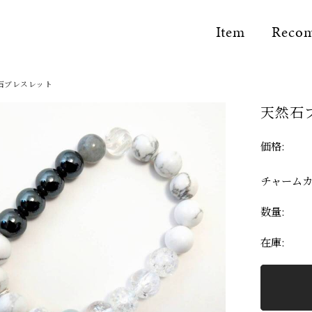
Item
Reco
石ブレスレット
天然石
価格:
チャームカ
数量:
在庫:
SPIRIT of Number
Natura
Space Set Item
ントトップ
ナンバーアクセサリー
天然石ブレス
限定アイテム
要望を叶えたセットアイテム