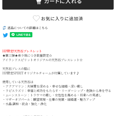
返品についての詳細はこちら
HP限定!天然石ブレスレット
★第三弾★希少珠につき数量限定☆
アイランドスピリットオリジナルの天然石ブレスレット☆
天然石ブレスの脇に
HP限定SPIRITオリジナルチャームが付属しています♪
使用している天然石は
・アクアマリン：夫婦愛を深める・幸せな結婚・深い癒し
・ラピスラズリ：幸福と成功をもたらす・リーダーシップ・危険から身を守る
・ムーンストーン：トラウマの癒し・女性性を高める・将来への見通し
・マザーオブパール：願望実現・仕事の発展・結婚運・魅力アップ
・水晶:調和・統合・強化・浄化