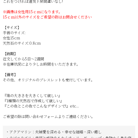
これをつければ運気上昇間違いなし!
※画像は女性用15ｃｍになります。
15ｃｍ以外のサイズをご希望の際はお問合せください
【サイズ】
手首のサイズ:
女性15cm
天然石のサイズ:0.8cm
【納期】
注文してから5日～2週間
※在庫状況により少しお時間をいただきます。
【備考】
その他、オリジナルのブレスレットも受付しています。
『珠の大きさを大きくして欲しい』
『1種類の天然石で作成して欲しい』
『この色とこの色でこんなデザインで!』etc...
ご希望の際は問い合わせフォームよりご連絡ください。
・アクアマリン：夫婦愛を深める・幸せな結婚・深い癒し
・ラピスラズリ：幸福と成功をもたらす・リーダーシップ・危険から身を守