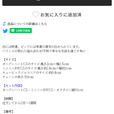
返品についての詳細はこちら
白には財運、ピンクには幸運の運気が込められています。
バランスの取れた組み合わせ!平和で幸せな生活を過ごす為に…
【サイズ】
オープンハートCZのサイズ:
高さ2cm×幅2.5cm
ミニミニBWCZのサイズ:
高さ約2.8cm×幅約2cm
キュービックジルコニアのサイズ:
約0.8cm
チェーンの長さ:
50cm
【セット内容】
オープンハートCZ・ミニミニBWCZ・オクタゴン細50cm
【納期】
注文してから2日～1週間
【備考】