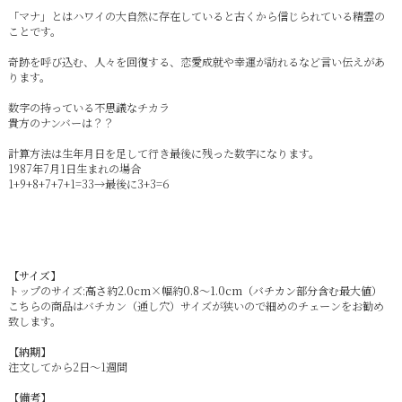
「マナ」とはハワイの大自然に存在していると古くから信じられている精霊の
ことです。
奇跡を呼び込む、人々を回復する、恋愛成就や幸運が訪れるなど言い伝えがあ
ります。
数字の持っている不思議なチカラ
貴方のナンバーは？？
計算方法は生年月日を足して行き最後に残った数字になります。
1987年7月1日生まれの場合
1+9+8+7+7+1=33→最後に3+3=6
【サイズ】
トップのサイズ:
高さ約2.0cm×幅約0.8～1.0cm（バチカン部分含む最大値）
こちらの商品はバチカン（通し穴）サイズが狭いので細めのチェーンをお勧め
致します。
【納期】
注文してから2日～1週間
【備考】